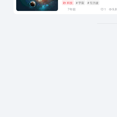
科技
# 宇宙
# 引力波
7年前
1
9,