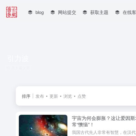
blog
网站提交
获取主题
在线
引力波
共 1 篇文章
排序
发布
更新
浏览
点赞
宇宙为何会膨胀？这让爱因斯
常“懊恼”！