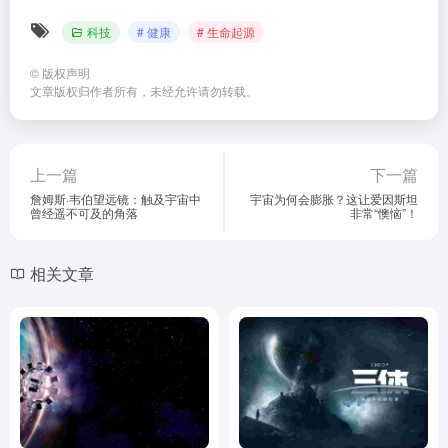
科技
# 健康
# 生命起源
©
版权声明
文章版权归作者所有，未经允许请勿转载。
上一篇
下一篇
詹姆斯·韦伯望远镜：触及宇宙中
宇宙为何会膨胀？这让爱因斯坦
曾经遥不可及的角落
非常“懊恼”！
相关文章