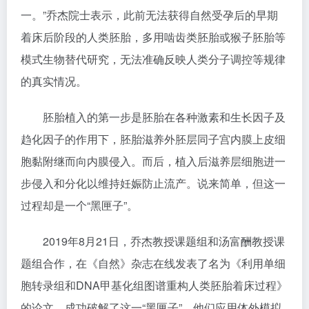
一。”乔杰院士表示，此前无法获得自然受孕后的早期
着床后阶段的人类胚胎，多用啮齿类胚胎或猴子胚胎等
模式生物替代研究，无法准确反映人类分子调控等规律
的真实情况。
胚胎植入的第一步是胚胎在各种激素和生长因子及
趋化因子的作用下，胚胎滋养外胚层同子宫内膜上皮细
胞黏附继而向内膜侵入。而后，植入后滋养层细胞进一
步侵入和分化以维持妊娠防止流产。说来简单，但这一
过程却是一个“黑匣子”。
2019年8月21日，乔杰教授课题组和汤富酬教授课
题组合作，在《自然》杂志在线发表了名为《利用单细
胞转录组和DNA甲基化组图谱重构人类胚胎着床过程》
的论文，成功破解了这一“黑匣子”。他们应用体外模拟