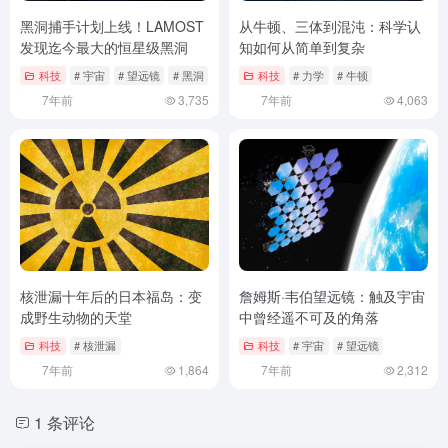
黑洞捕手计划上线！LAMOST
从牛顿、三体到混沌：科学认
发现迄今最大的恒星级黑洞
知如何从简单到复杂
科技
# 宇宙
# 望远镜
# 黑洞
科技
# 力学
# 牛顿
7年前
3,735
7年前
4,063
核泄漏十年后的日本福岛：变
詹姆斯·韦伯望远镜：触及宇宙
成野生动物的天堂
中曾经遥不可及的角落
科技
# 核泄漏
科技
# 宇宙
# 望远镜
7年前
1,864
7年前
2,312
1 条评论