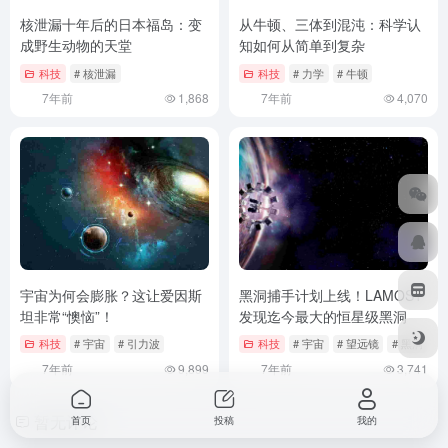
核泄漏十年后的日本福岛：变
从牛顿、三体到混沌：科学认
成野生动物的天堂
知如何从简单到复杂
科技
# 核泄漏
科技
# 力学
# 牛顿
7年前
1,868
7年前
4,070
宇宙为何会膨胀？这让爱因斯
黑洞捕手计划上线！LAMOST
坦非常“懊恼”！
发现迄今最大的恒星级黑洞
科技
# 宇宙
# 引力波
科技
# 宇宙
# 望远镜
# 黑洞
7年前
9,899
7年前
3,741
暂无评论
首页
投稿
我的